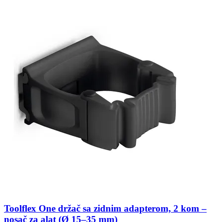
Toolflex One držač sa zidnim adapterom, 2 kom –
nosač za alat (Ø 15–35 mm)