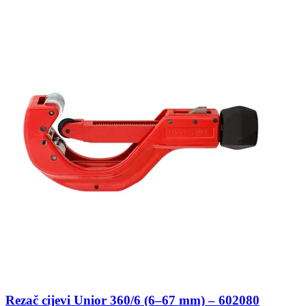
Rezač cijevi Unior 360/6 (6–67 mm) – 602080