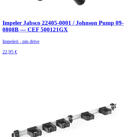
Impeler Jabsco 22405-0001 / Johnson Pump 09-
0808B — CEF 500121GX
Impeleri - pin drive
22,95 €