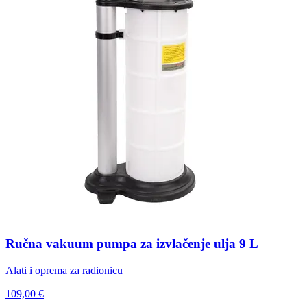
Ručna vakuum pumpa za izvlačenje ulja 9 L
Alati i oprema za radionicu
109,00 €