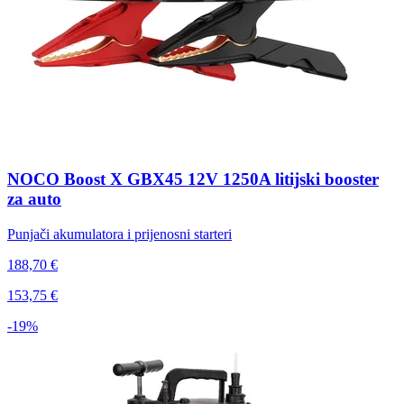
NOCO Boost X GBX45 12V 1250A litijski booster
za auto
Punjači akumulatora i prijenosni starteri
188,70 €
153,75 €
-19%