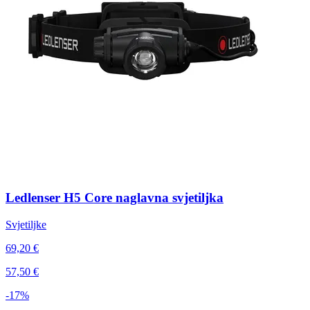
Ledlenser H5 Core naglavna svjetiljka
Svjetiljke
69,20 €
57,50 €
-17%